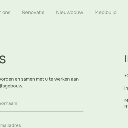
r ons
Renovatie
Nieuwbouw
Medibuild
S
+
oorden en samen met u te werken aan
ijfsgebouw.
i
M
9