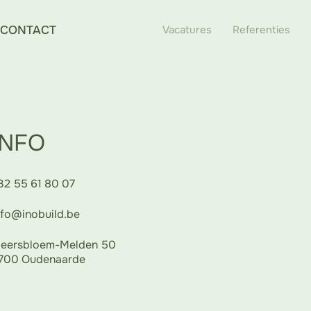
CONTACT
Vacatures
Referenties
INFO
32 55 61 80 07
nfo@inobuild.be
eersbloem-Melden 50
700 Oudenaarde