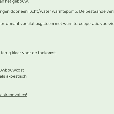
aan het gebouw.
vangen door een lucht/water warmtepomp. De bestaande vent
n performant ventilatiesysteem met warmterecuperatie voorzie
 terug klaar voor de toekomst.
nieuwbouwkost
als akoestisch
aalrenovaties!